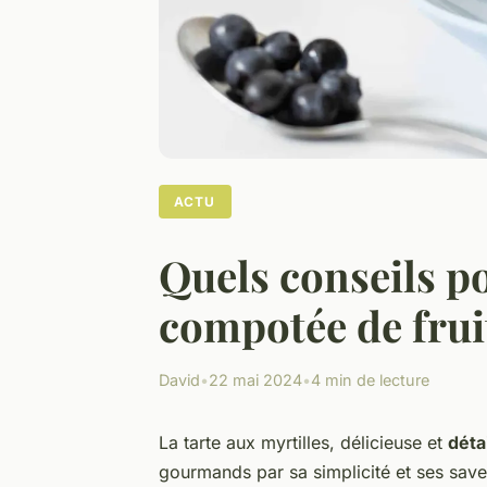
ACTU
Quels conseils po
compotée de fruit
David
•
22 mai 2024
•
4 min de lecture
La tarte aux myrtilles, délicieuse et
déta
gourmands par sa simplicité et ses sav