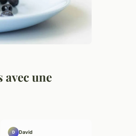
s avec une
David
D