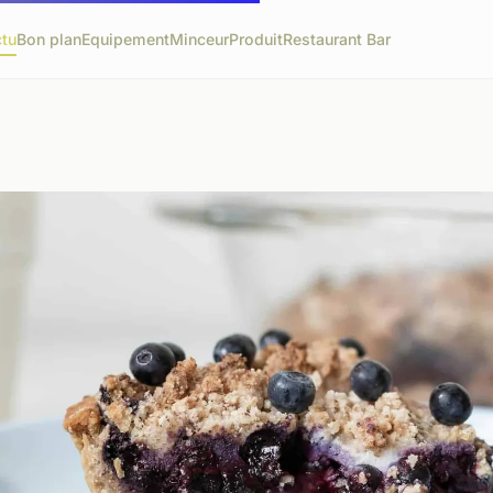
tu
Bon plan
Equipement
Minceur
Produit
Restaurant Bar